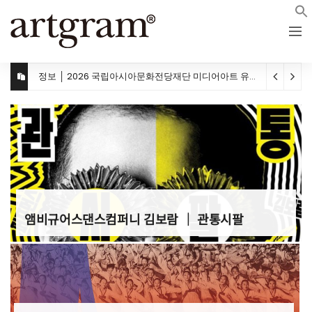
정보 │ 대구국제오페라축제, 자원활동가 오페라 필(Opera Phile) 모집
앰비규어스댄스컴퍼니 김보람 │ 관통시팔