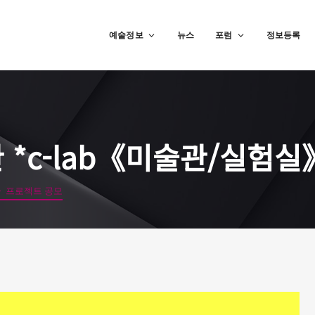
예술정보
뉴스
포럼
정보등록
 *c-lab《미술관/실험
실》프로젝트 공모