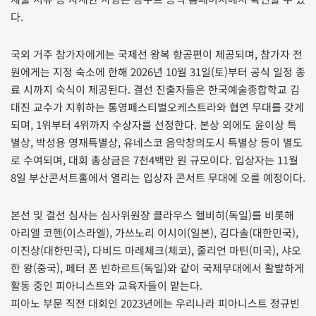
다.
국외 거주 참가자에게는 국제선 왕복 항공편이 제공되며, 참가자 전
원에게는 지정 숙소에 한해 2026년 10월 31일(토)부터 공식 일정 종
료 시까지 숙식이 제공된다. 결선 진출자들은 한국예술종합학교 김
대진 교수가 지휘하는 통영페스티벌오케스트라와 협연 무대를 갖게
되며, 1위부터 4위까지 수상자를 선정한다. 본상 외에도 윤이상 특
별상, 박성용 영재특별상, 유네스코 음악창의도시 특별상 등이 별도
로 수여되며, 대회 총상금은 7천4백만 원 규모이다. 입상자는 11월
8일 부산콘서트홀에서 열리는 입상자 콘서트 무대에 오를 예정이다.
본선 및 결선 심사는 심사위원장 클라우스 헬비히(독일)를 비롯해
아리엘 코헨(이스라엘), 가쓰노리 이시이(일본), 김다솔(대한민국),
이진상(대한민국), 다비드 마레체크(체코), 줄리언 마틴(미국), 샤오
한 왕(중국), 페터 폰 빈하르트(독일)와 같이 국제무대에서 활발하게
활동 중인 피아니스트와 교육자들이 맡는다.
피아노 부문 직전 대회인 2023년에는 우리나라 피아니스트 정규빈