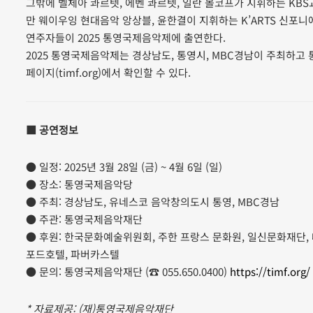
그밖에 벨체아 콰르텟, 에벤 콰르텟, 일란 볼코프가 지휘하는 K
만 웨이우잉 현대음악 앙상블, 윤한결이 지휘하는 K’ARTS 신포니
연주자들이 2025 통영국제음악제에 출연한다.
2025 통영국제음악제는 경상남도, 통영시, MBC경남이 주최하고
페이지(timf.org)에서 확인할 수 있다.
■ 공연정보
● 일정: 2025년 3월 28일 (금) ~ 4월 6일 (일)
● 장소: 통영국제음악당
● 주최: 경상남도, 유네스코 음악창의도시 통영, MBC경남
● 주관: 통영국제음악재단
● 후원: 한국문화예술위원회, 주한 프랑스 문화원, 일신문화재단,
포드호텔, 파버카스텔
● 문의: 통영국제음악재단 (☎ 055.650.0400)
https://timf.org/
* 자료제공: (재)통영국제음악재단