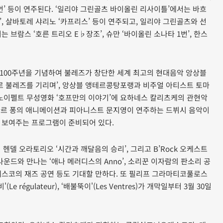
1번’ 등이 연주된다. ‘일리야 그린골츠 바이올린 리사이틀’에서는 바흐
2번’, 살바토레 샤리노 ‘카프리스’ 등이 연주되고, 일리야 그린골츠와 선
브람스 ‘호른 트리오 E♭장조’, 슈만 ‘바이올린 소나타 1번’, 한스
100주년을 기념하여 불레즈가 창단한 세계 최고의 현대음악 앙상블
르 불레즈를 기리며’, 앙상블 앵테르콩탕포랭과 비주얼 아티스트 토마
 노이펠트 무성영화 ‘호프만의 이야기’에 요하네스 칼리츠케의 관현악
구아르 퐁의 애니메이션과 피아니스트 문지영이 연주하는 드뷔시 음악이
 보여주는 프로그램이 준비되어 있다.
헨델 오라토리오 ‘시간과 깨달음의 승리’, 그리고 B’Rock 오케스트
운드와 만나는 ‘애나 메러디스의 Anno’, 소리꾼 이자람의 판소리 공
레스코의 재즈 공연 등도 기대할 만하다. 또 필리프 그라마티코풀로스
Le régulateur), ‘배불뚝이'(Les Ventres)가 개막일부터 3월 30일