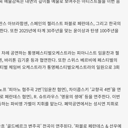
은숙 예술감독은 내면의 깊이를 예술로 보여주는 아티스트들을 이번 음
한스 아브라함센, 스페인의 첼리스트 파블로 페란데스, 그리고 한국의
. 또한 2025년에 타계 30주년을 맞는 윤이상과 탄생 100주년을
까지 세 차례 공연하는 통영페스티벌오케스트라는 피아니스트 임윤찬과 첼
넨, 바리톤 김기훈 등과 협연한다. 또한 스위스 베르비에 페스티벌의
스티벌 체임버 오케스트라가 통영페스티벌오케스트라의 일원으로 3회
‘피아노 협주곡 2번'(임윤찬 협연), 차이콥스키 ‘교향곡 4번’을 연
로 페란데스 협연), R. 슈트라우스 ‘영웅의 생애’ 등을 연주한다. 이번
하는 파비앵 가벨이 지휘를 맡는다. 폐막공연에서는 성시연 지휘로
흐 ‘골드베르크 변주곡’ 전곡이 연주된다. ‘파블로 페란데스 & 선우예