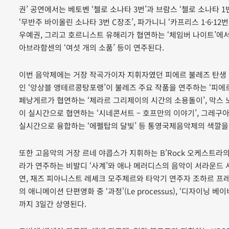
권’ 공연에서는 베토벤 ‘첼로 소나타 3번’과 브람스 ‘첼로 소나타 
‘무반주 바이올린 소나타 3번 C장조’, 파가니니 ‘카프리스 1·6·1
우예권, 그리고 호르니스트 유해리가 협연하는 ‘체임버 나이트’에서는 
아브라함센의 ‘여섯 개의 소품’ 등이 연주된다.
이번 음악제에는 거장 작곡가이자 지휘자였던 피에르 불레즈 탄생 
인 ‘앙상블 앵테르콩탕포랭’이 불레즈 주요 작품을 연주하는 ‘피에
페낭게르가 협연하는 ‘제라르 그리제이의 시간의 소용돌이’, 막스
이 실시간으로 협연하는 ‘시네콘서트 – 호프만의 이야기’, 그레
실시간으로 융합하는 ‘에펠탑의 달빛’ 등 통영국제음악제의 색깔을
또한 고음악의 거장 르네 야콥스가 지휘하는 B’Rock 오케스트라의 
라가 연주하는 비발디 ‘사계’와 애나 메러디스의 음악이 서라운드 사
연, 재즈 피아니스트 레셰크 모주제르와 타악기 연주자 조하르 프
의 애니메이션 단편영화 중 ‘과정'(Le processus), ‘디자이닝 베이비'(
까지 3일간 상영된다.