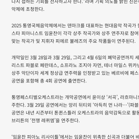
다시 접하는 기회를 선사하고자 한다.”라며 기획 의도를 밝힌 진
악제에 초청한다.
2025 통영국제음악제에서는 덴마크를 대표하는 현대음악 작곡가 
스타 피아니스트 임윤찬이 각각 상주 작곡가와 상주 연주자로 참여한다
맞는 작곡가 및 지휘자 피에르 불레즈의 주요 작품들이 연주된다.
개막일인 3월 28일과 3월 29일, 그리고 4월 6일의 폐막공연
리스트 파블로 페란데스, 소프라노 조지아 자먼, 테너 마일스 뮈카
상주 악단이자 세계 정상급 연주력을 인정받고 있는 베르비에 페
공연을 포함해 총 4회 공연에 출연한다.
통영페스티벌오케스트라는 개막공연에서 윤이상 ‘서곡’, 라흐마니노프 
주한다. 3월 29일 공연에서는 앙리 뒤티외 ‘아득히 먼 나라…'(파블
공연은 내년 시즌부터 톤퀸스틀러 오케스트라의 음악감독으로 활동
브리튼의 ‘전쟁 레퀴엠’을 연주한다.
‘임윤찬 피아노 리사이틀’에서는 임윤찬이 위촉한 신곡과 더불어 바