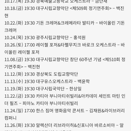
10.17.(목) 19:30 경북예술고등학교 오케스트라 – 금난새
10.18.(금) 19:30 대구시립교향악단 <제509회 정기연주회> – 백진
현
10.22.(화) 19:30 기돈 크레머&크레메라타 발티카 – 바이올린 기돈
크레머
10.24.(목) 19:30 광주시립교향악단 – 홍석원
10.26.(토) 17:00 레이첼 포저&타펠무지크 바로크 오케스트라 – 바
이올린 레이첼 포저
11.08.(금) 19:30 대구시립교향악단 창단 60주년 기념 <제510회 정
기연주회> – 백진현
11.12.(화) 19:30 경상북도 도립교향악단
11.13.(수) 19:30 대구유스오케스트라 – 백윤학
11.19.(화) 19:30 대구시립국악단 – 한상일
11.22.(금) 19:30 카티아 부니아티쉬빌리&아카데미 세인트 마틴 인
더 필즈 – 피아노 카티아 부니아티쉬빌리
11.24.(일) 17:00 한스 짐머 영화음악 콘서트 – 김재원&라이브러리
컴퍼니
11.26.(화) 19:30 알렉산더 리브라이히&신포니아 바르소비아 – 알