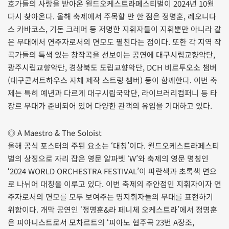
호가들의 사랑을 받아온 월드오케스트라페스티벌이 2024년 10월
다시 찾아온다. 올해 축제에서 주목할 만 한 점은 정명훈, 레오니다
스 카바코스, 기돈 크레머 등 저명한 지휘자들이 지휘뿐만 아니라 같
은 무대에서 연주자로서의 면모도 펼친다는 점이다. 또한 각 지역 작
곡가들의 특색 있는 창작곡을 선보이는 공연에 대구시립교향악단,
광주시립교향악단, 경상북도 도립교향악단, DCH 비르투오소 챔버
(대구콘서트하우스 자체 제작 스트링 챔버) 등이 함께한다. 이번 축
제는 특히 예년과 다르게 대구시립국악단, 라이브러리컴퍼니 등 타
장르 무대가 준비되어 있어 다양한 관객의 유입을 기대하고 있다.
◎ A Maestro & The Soloist
올해 공식 포스터의 주된 요소는 ‘대칭’이다. 월드오케스트라페스티
벌의 상징으로 자리 잡은 영문 알파벳 ‘W’와 축제의 영문 명칭인
‘2024 WORLD ORCHESTRA FESTIVAL’이 파란색과 초록색 면으
로 나뉘어 대칭을 이루고 있다. 이번 축제의 주안점인 지휘자이자 연
주자로서의 면모를 모두 보여주는 명지휘자들의 무대를 표현하기
위함이다. 개막 공연인 ‘정명훈&라 페니체 오케스트라’에서 정명훈
은 피아니스트로서 모차르트의 ‘피아노 협주곡 23번 A장조,