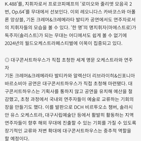
K.488’를, 지휘자로서 프로코피예프의 ‘로미오와 줄리엣 모음곡 2
번, Op.64’를 무대에서 선보인다. 이외 레오니다스 카바코스와 아폴
론 앙상블, 기돈 크레머&크레메라타 발티카 공연에서도 연주자로서
의 지휘자들의 모습을 볼 수 있다. ‘한 명’의 명지휘자(마에스트로)가
독주자(솔리스트)가 되는 무대는 어디에서도 쉽게 볼 수 없기에
2024년의 월드오케스트라페스티벌에 이목이 집중되고 있다.
◎ 대구콘서트하우스가 직접 초청한 세계 명문 오케스트라와 연주
자
기돈 크레머&크레메라타 발티카와 알렉산더 리브라이히&신포니아
바르소비아 공연은 대구콘서트하우스가 직접 초청해 마련됐다. 대
구콘서트하우스는 기획사를 통하지 않고 공연을 유치해 예산을 절
감했고, 초청 과정에서 국내외 연주자들이 예술로 교류하는 기회의
장을 만들기도 했다. 이를 발판으로 DCH 비르투오소 챔버, 솔라시
안 유스 오케스트라, 대구시립예술단 등에서 활발히 활동하는 지역
연주자들이 향후 해외 무대에 진출할 수 있는 기회를 가질 수 있도록
장기적인 교류와 저변 확대에 대구콘서트하우스는 중추적 역할을
할 예정이다.