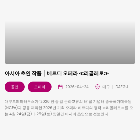
아시아 초연 작품 │ 베르디 오페라 ≪리골레토≫
공연
오페라
2026-04-24
대구 ｜ DAEGU
대구오페라하우스가 ‘2026 한·중·일 문화교류의 해’를 기념해 중국국가대극원
(NCPA)과 공동 제작한 2026년 기획 오페라 베르디의 명작 ≪리골레토≫를 오
는 4월 24일(금)과 25일(토) 양일간 아시아 초연으로 선보인다.