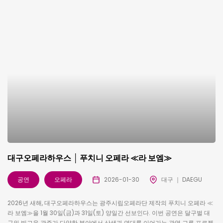
대구오페라하우스 │ 푸치니 오페라 ≪라 보엠≫
공연
오페라
2026-01-30
대구 ｜ DAEGU
2026년 새해, 대구오페라하우스는 광주시립오페라단 제작의 푸치니 오페라 ≪
라 보엠≫을 1월 30일(금)과 31일(토) 양일간 선보인다. 이번 공연은 달구벌 대
구와 빛고을 광주가 다양한 분야에서 상생과 연대를 이어가는 광역 교류 프로젝