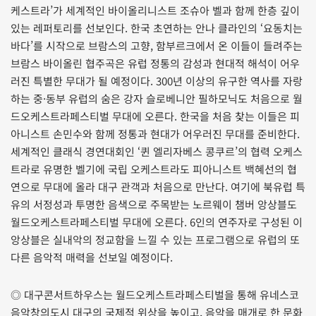
케스트라’가 세계적인 바이올리니스트 조슈아 벨과 함께 한층 깊이
있는 레퍼토리를 선보인다. 한국 초연하는 안나 클라인의 ‘요동치는
바다’를 시작으로 브람스의 고향, 함부르크에서 온 이들이 들려주는
브람스 바이올린 협주곡은 유럽 정통의 감성과 현대적 해석이 어우
러진 특별한 무대가 될 예정이다. 300년 이상의 유구한 역사를 자랑
하는 중·동부 유럽의 숨은 강자 슬로베니안 필하모닉도 처음으로 월
드오케스트라페스티벌 무대에 오른다. 한국을 처음 찾는 이들은 피
아니스트 손민수와 함께 정통과 현대가 어우러진 무대를 준비한다.
세계적인 클래식 경연대회인 ‘퀸 엘리자베스 콩쿠르’의 협력 오케스
트라로 유명한 벨기에 국립 오케스트라도 피아니스트 백혜선의 협
연으로 무대에 올라 대구 관객과 처음으로 만난다. 여기에 북유럽 특
유의 서정성과 투명한 음색으로 주목받는 노르웨이 챔버 앙상블도
월드오케스트라페스티벌 무대에 오른다. 6인의 연주자로 구성된 이
앙상블은 실내악의 정교함을 느낄 수 있는 프로그램으로 유럽의 또
다른 음악적 매력을 선보일 예정이다.
◎ 대구콘서트하우스는 월드오케스트라페스티벌을 통해 유네스코
음악창의도시 대구의 국제적 위상을 높이고, 음악을 매개로 한 문화