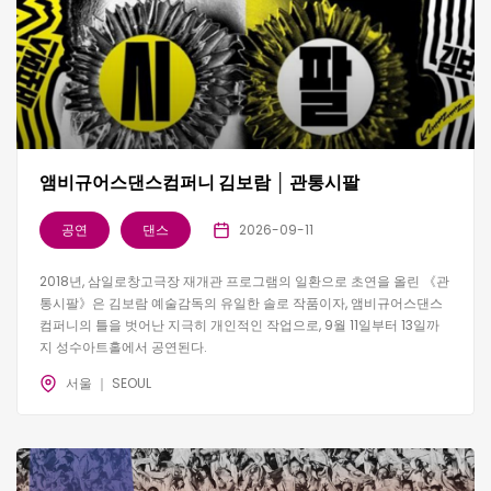
앰비규어스댄스컴퍼니 김보람 │ 관통시팔
공연
댄스
2026-09-11
2018년, 삼일로창고극장 재개관 프로그램의 일환으로 초연을 올린 《관
통시팔》은 김보람 예술감독의 유일한 솔로 작품이자, 앰비규어스댄스
컴퍼니의 틀을 벗어난 지극히 개인적인 작업으로, 9월 11일부터 13일까
지 성수아트홀에서 공연된다.
서울 ｜ SEOUL