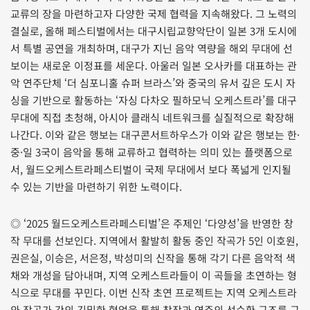
교류의 장을 마련하고자 다양한 국제 협력을 지속해왔다. 그 노력의
결실로, 올해 페스티벌에서는 대구시립교향악단이 일본 3개 도시에
서 특별 공연을 개최하며, 대구가 지닌 음악 역량을 해외 무대에 선
보이는 새로운 이정표를 세운다. 아울러 일본 오사카를 대표하는 관
악 연주단체 ‘더 심포니홀 슈퍼 브라스’와 중국의 유서 깊은 도시 자
싱을 기반으로 활동하는 ‘자싱 다차오 필하모닉 오케스트라’를 대구
무대에 직접 초청해, 아시아 클래식 네트워크를 실질적으로 확장해
나간다. 이와 같은 행보는 대구콘서트하우스가 이와 같은 행보는 한·
중·일 3국이 음악을 통해 교류하고 협력하는 의미 있는 플랫폼으로
서, 월드오케스트라페스티벌이 국제 무대에서 보다 폭넓게 인지될
수 있는 기반을 마련하기 위한 노력이다.
◎ ‘2025 월드오케스트라페스티벌’은 주제인 ‘다양성’을 반영한 창
작 무대를 선보인다. 지역에서 활발히 활동 중인 작곡가 5인 이호원,
권은실, 이승은, 서은정, 박성미의 신작을 통해 각기 다른 음악적 색
채와 개성을 담아내며, 지역 오케스트라들이 이 곡들을 초연하는 형
식으로 무대를 꾸민다. 이번 신작 초연 프로젝트는 지역 오케스트라
와 작곡가 간의 긴밀한 협업을 통해 창작과 연주의 선순환 구조를 구