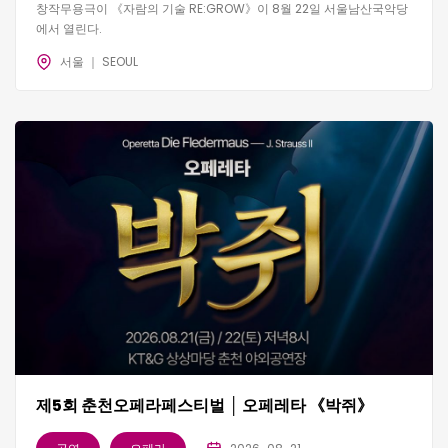
창작무용극이 《자람의 기술 RE:GROW》이 8월 22일 서울남산국악당
에서 열린다.
서울 ｜ SEOUL
제5회 춘천오페라페스티벌 │ 오페레타 《박쥐》