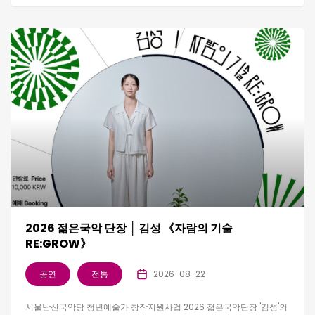
2026 젊은국악 단장 │ 김성 《자람의 기술
RE:GROW》
공연
전통
2026-08-22
서울남산국악당 청년예술가 창작지원사업 2026 젋은국악단장 '김성'의