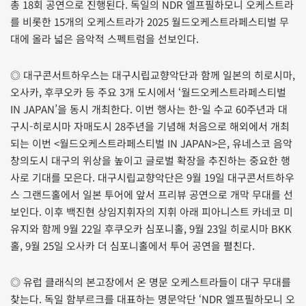
총 18회 공연으로 진행된다. 독일의 NDR 엘프필하모니 오케스트라
를 비롯한 15개의 오케스트라가 2025 월드오케스트라페스티벌 무
대에 올라 넓은 음악적 스펙트럼을 선보인다.
◎ 대구콘서트하우스는 대구시립교향악단과 함께 일본의 히로시마,
오사카, 후쿠오카 등 주요 3개 도시에서 ‘월드오케스트라페스티벌
IN JAPAN’을 동시 개최한다. 이번 행사는 한-일 수교 60주년과 대
구시-히로시마 자매도시 28주년을 기념해 처음으로 해외에서 개최
되는 이번 <월드오케스트라페스티벌 IN JAPAN>은, 유네스코 음악
창의도시 대구의 위상을 높이고 글로벌 확장을 추진하는 중요한 행
사로 기대를 모은다. 대구시립교향악단은 9월 19일 대구콘서트하우
스 그랜드홀에서 일본 투어에 앞서 프리뷰 공연으로 개막 무대를 선
보인다. 이후 백진현 상임지휘자의 지휘 아래 피아니스트 카네코 미
유지와 함께 9월 22일 후쿠오카 심포니홀, 9월 23일 히로시마 BKK
홀, 9월 25일 오사카 더 심포니홀에서 투어 공연을 펼친다.
◎ 유럽 클래식의 본고장에서 온 명문 오케스트라들이 대구 무대를
찾는다. 독일 함부르크를 대표하는 명문악단 ‘NDR 엘프필하모니 오