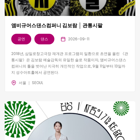
앰비규어스댄스컴퍼니 김보람 │ 관통시팔
공연
댄스
2026-09-11
2018년, 삼일로창고극장 재개관 프로그램의 일환으로 초연을 올린 《관
통시팔》은 김보람 예술감독의 유일한 솔로 작품이자, 앰비규어스댄스
컴퍼니의 틀을 벗어난 지극히 개인적인 작업으로, 9월 11일부터 13일까
지 성수아트홀에서 공연된다.
서울 ｜ SEOUL