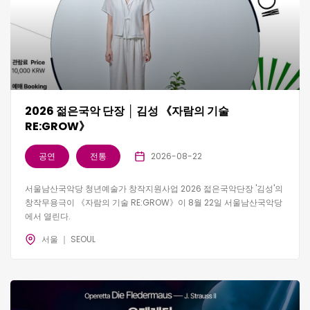
2026 젊은국악 단장 │ 김성 《자람의 기술
RE:GROW》
공연
전통
2026-08-22
서울남산국악당 청년예술가 창작지원사업 2026 젋은국악단장 '김성'의
창작무용극이 《자람의 기술 RE:GROW》이 8월 22일 서울남산국악당
에서 열린다.
서울 ｜ SEOUL