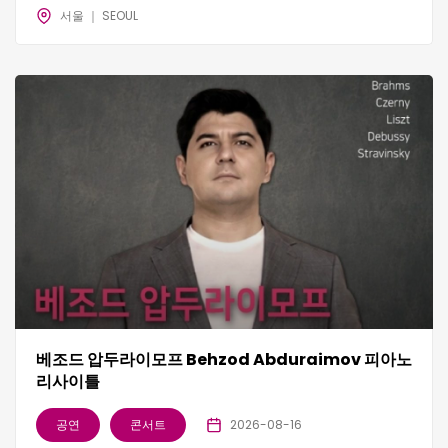
서울 ｜ SEOUL
베조드 압두라이모프 Behzod Abduraimov 피아노
리사이틀
공연
콘서트
2026-08-16