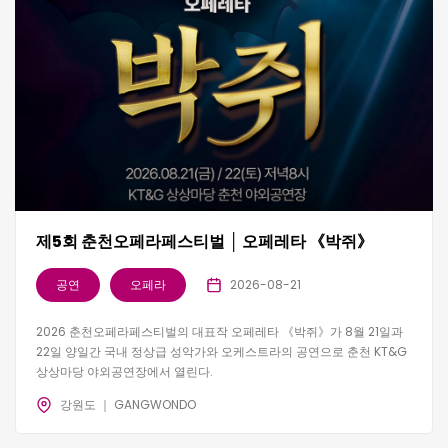
제5회 춘천오페라페스티벌 │ 오페레타 《박쥐》
공연
오페라
2026-08-21
2026 춘천오페라페스티벌의 대표작 오페레타 《박쥐》가 8월 21일과
22일 양일간 국내 정상급 성악가와 오케스트라의 공연으로 춘천 KT&G
상상마당 야외공연장에서 열린다.
강원도 ｜ GANGWONDO