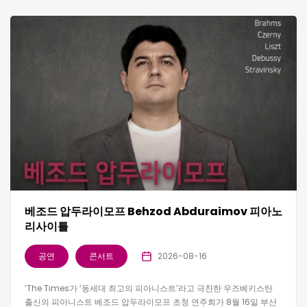
베조드 압두라이모프 Behzod Abduraimov 피아노
리사이틀
공연
콘서트
2026-08-16
‘The Times가 ‘동세대 최고의 피아니스트’라고 극찬한 우즈베키스탄
출신의 피아니스트 베조드 압두라이모프 초청 연주회가 8월 16일 부산