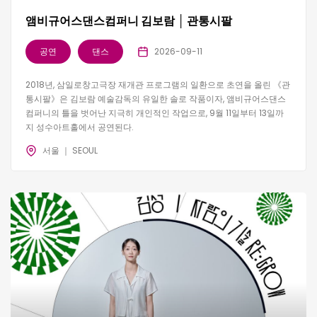
앰비규어스댄스컴퍼니 김보람 │ 관통시팔
공연
댄스
2026-09-11
2018년, 삼일로창고극장 재개관 프로그램의 일환으로 초연을 올린 《관
통시팔》은 김보람 예술감독의 유일한 솔로 작품이자, 앰비규어스댄스
컴퍼니의 틀을 벗어난 지극히 개인적인 작업으로, 9월 11일부터 13일까
지 성수아트홀에서 공연된다.
서울 ｜ SEOUL