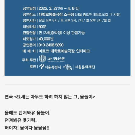
연극 <요새는 아무도 하려 하지 않는 그, 윷놀이>
올해도 던져봐유 윷놀이.
던져봐유 윷가락.
허이차! 윷이다 윷윷윷!!