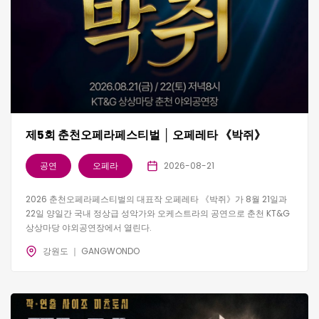
제5회 춘천오페라페스티벌 │ 오페레타 《박쥐》
공연
오페라
2026-08-21
2026 춘천오페라페스티벌의 대표작 오페레타 《박쥐》가 8월 21일과
22일 양일간 국내 정상급 성악가와 오케스트라의 공연으로 춘천 KT&G
상상마당 야외공연장에서 열린다.
강원도 ｜ GANGWONDO