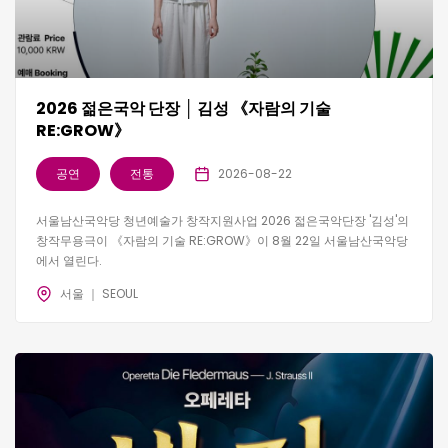
2026 젊은국악 단장 │ 김성 《자람의 기술
RE:GROW》
공연
전통
2026-08-22
서울남산국악당 청년예술가 창작지원사업 2026 젋은국악단장 '김성'의
창작무용극이 《자람의 기술 RE:GROW》이 8월 22일 서울남산국악당
에서 열린다.
서울 ｜ SEOUL